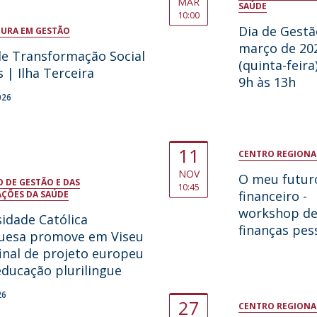
MAR
SAÚDE
10:00
Dia de Gestã
TURA EM GESTÃO
março de 20
de Transformação Social
(quinta-feira
s | Ilha Terceira
9h às 13h
026
11
CENTRO REGIONAL
NOV
O meu futur
 DE GESTÃO E DAS
10:45
financeiro -
ÇÕES DA SAÚDE
workshop d
idade Católica
finanças pes
uesa promove em Viseu
inal de projeto europeu
ducação plurilingue
26
27
CENTRO REGIONAL