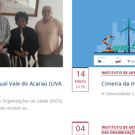
D
14
INSTITUTO DE GE
MAIO
ual Vale do Acaraú (UVA
Cimeira da I
11:15
A Universidade Ca
as Organizações da Saúde (IGOS)
de receber as...
04
INSTITUTO DE GE
DAS ORGANIZAÇÕ