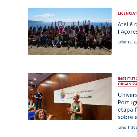
LICENCIA
Ateliê 
I Açore
Julho 13, 2
INSTITUTO
ORGANIZA
Univers
Portug
etapa f
sobre e
Julho 1, 20