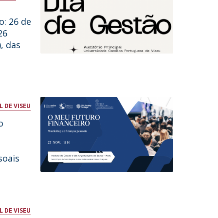
o: 26 de
26
), das
 DE VISEU
o
e
soais
 DE VISEU