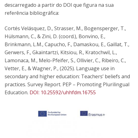
descarregado a partir do DOI que figura na sua
referência bibliográfica:
Cortés Velásquez, D., Strasser, M., Bogensperger, T.,
Hülsmann, C., & Zini, D. (coord.), Bonvino, E.,
Brinkmann, L.M., Capucho, F., Damaskou, E., Gaillat, T.,
Gerwers, F., Gkaintartzi, Kitsiou, R., Kratochwil, L.,
Lamonaca, M., Melo-Pfeifer, S., Ollivier, C., Ribeiro, C.,
Vetter, E., & Wagner, P., (2025). Language use in
secondary and higher education: Teachers’ beliefs and
practices. Survey Report. PEP – Promoting Plurilingual
Education.
DOI: 10.25592/uhhfdm.16755