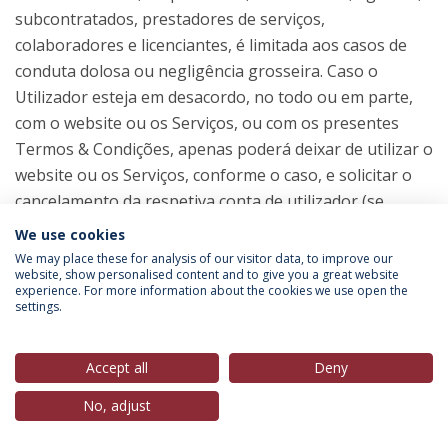
subcontratados, prestadores de serviços,
colaboradores e licenciantes, é limitada aos casos de
conduta dolosa ou negligência grosseira. Caso o
Utilizador esteja em desacordo, no todo ou em parte,
com o website ou os Serviços, ou com os presentes
Termos & Condições, apenas poderá deixar de utilizar o
website ou os Serviços, conforme o caso, e solicitar o
cancelamento da respetiva conta de utilizador (se
aplicável).
We use cookies
We may place these for analysis of our visitor data, to improve our
Os presentes Termos & Condições não prejudicam
website, show personalised content and to give you a great website
experience. For more information about the cookies we use open the
quaisquer direitos concedidos pela legislação e
settings.
regulamentação aplicável, cuja aplicação o Utilizador
poderá invocar na qualidade de consumidor, sempre
Accept all
Deny
que mantenha interacções e se relaciona com
o Instituto de Gestão e das Organizações da Saúde
No, adjust
nessa qualidade.