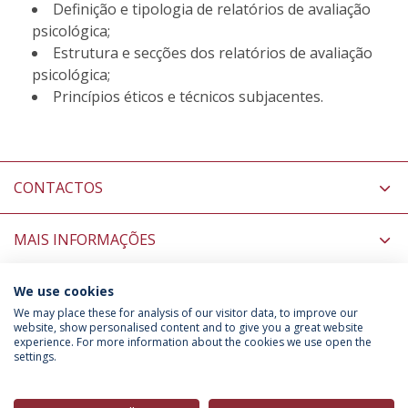
Definição e tipologia de relatórios de avaliação
psicológica;
Estrutura e secções dos relatórios de avaliação
psicológica;
Princípios éticos e técnicos subjacentes.
CONTACTOS
MAIS INFORMAÇÕES
COORDENADORES
We use cookies
We may place these for analysis of our visitor data, to improve our
website, show personalised content and to give you a great website
experience. For more information about the cookies we use open the
Política de Privacidade
Termos & Condições
settings.
Direitos do Titular dos Dados