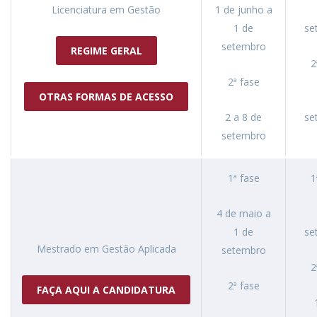
Licenciatura em Gestão
1 de junho a
1 de
se
setembro
REGIME GERAL
2
2ª fase
OTRAS FORMAS DE ACESSO
2 a 8 de
se
setembro
1ª fase
1
4 de maio a
1 de
se
Mestrado em Gestão Aplicada
setembro
2
2ª fase
FAÇA AQUI A CANDIDATURA