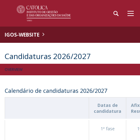
IGOS-WEBSITE
Candidaturas 2026/2027
OVERVIEW
Calendário de candidaturas 2026/2027
Datas de
Afi
candidatura
Res
1ª fase
1