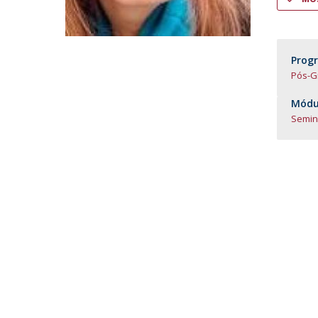
Prog
Pós-G
Módul
Semin