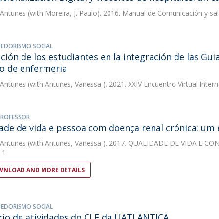
 Antunes
(with Moreira, J. Paulo). 2016. Manual de Comunicación y sa
EDORISMO SOCIAL
ción de los estudiantes en la integración de las Gui
so de enfermeria
 Antunes
(with Antunes, Vanessa ). 2021. XXIV Encuentro Virtual Inter
 PROFESSOR
ade de vida e pessoa com doença renal crónica: um 
 Antunes
(with Antunes, Vanessa ). 2017. QUALIDADE DE VIDA E 
 1
NLOAD AND MORE DETAILS
EDORISMO SOCIAL
rio de atividades do CLE da UATLANTICA