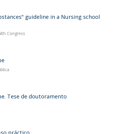
tances" guideline in a Nursing school
alth Congress
pe
blica
rope. Tese de doutoramento
aso práctico.