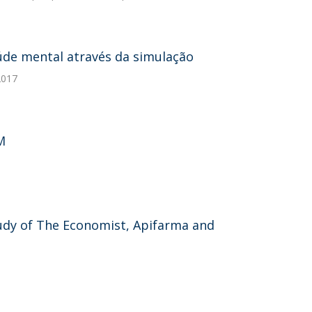
de mental através da simulação
2017
M
tudy of The Economist, Apifarma and