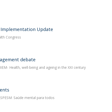
  Implementation Update
alth Congress
anagement debate
IEM- Health, well-being and ageing in the XXI century
dents
 ASPESM: Saúde mental para todos