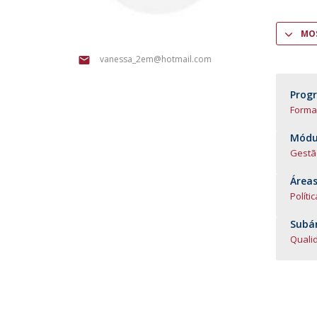
MOS
vanessa_2em@hotmail.com
Prog
Forma
Módul
Gestã
Áreas
Políti
Subár
Quali