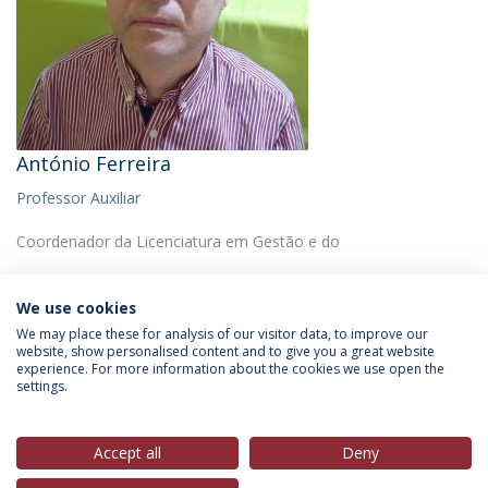
António Ferreira
Professor Auxiliar
Coordenador da Licenciatura em Gestão e do
We use cookies
We may place these for analysis of our visitor data, to improve our
website, show personalised content and to give you a great website
experience. For more information about the cookies we use open the
Política de Privacidade
Termos & Condições
settings.
Direitos do Titular dos Dados
Accept all
Deny