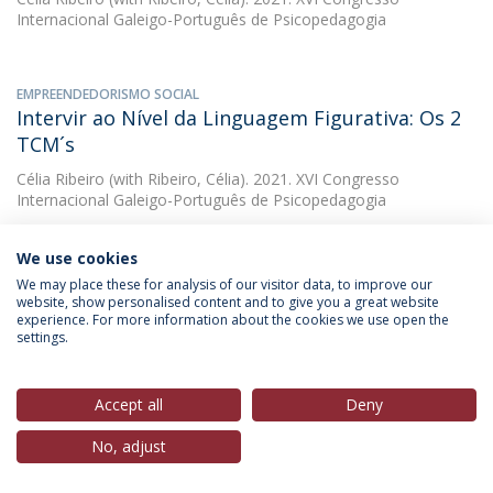
Internacional Galeigo-Português de Psicopedagogia
EMPREENDEDORISMO SOCIAL
Intervir ao Nível da Linguagem Figurativa: Os 2
TCM´s
Célia Ribeiro
(with Ribeiro, Célia). 2021. XVI Congresso
Internacional Galeigo-Português de Psicopedagogia
We use cookies
EMPREENDEDORISMO SOCIAL
We may place these for analysis of our visitor data, to improve our
Liderança dos coordenadores de departamento
website, show personalised content and to give you a great website
experience. For more information about the cookies we use open the
: estudo realizado num agrupamento da zona
settings.
centro do país
Célia Ribeiro
(with Pereira, Luís Manuel de Almeida). 2012.
Accept all
Deny
DOWNLOAD AND MORE DETAILS
No, adjust