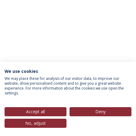
We use cookies
Política de Privacidade
Termos & Condições
We may place these for analysis of our visitor data, to improve our
website, show personalised content and to give you a great website
Direitos do Titular dos Dados
experience. For more information about the cookies we use open the
settings.
Accept all
Deny
© 2026 Universidade Católica Portuguesa
No, adjust