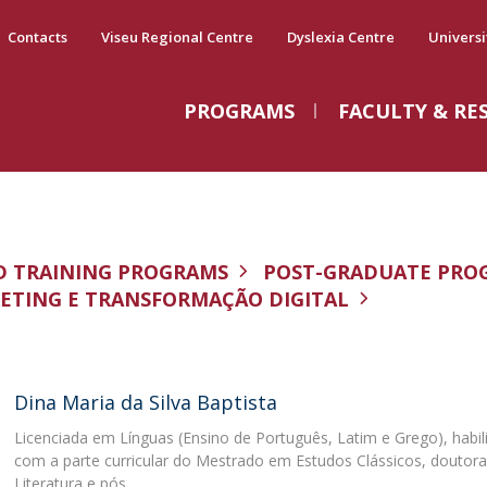
Contacts
Viseu Regional Centre
Dyslexia Centre
Universi
PROGRAMS
FACULTY & RE
Últimas Notícias
E
Master in Applied Management
Dyslexia Centre
Revista Gestão e Desenvolvimento
P
U
C
Curriculum
Apresentação
P
Library
D TRAINING PROGRAMS
POST-GRADUATE PRO
Faculty
Equipa
A
A
ETING E TRANSFORMAÇÃO DIGITAL
Visita de docentes da
Internationalisation
Oferta Formativa
C
E
Universidade Estadual Vale
Testimonials
Tabela de Preços
O
do Acaraú (UVA ao IGOS -
Public Discussion
Atividades
Access Conditions
14 de julho
Dina Maria da Silva Baptista
Alumni
Tue, 14 Jul 2026 - 15:06
H
Licenciada em Línguas (Ensino de Português, Latim e Grego), habil
com a parte curricular do Mestrado em Estudos Clássicos, doutor
S
Literatura e pós…