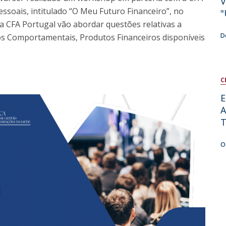
V
ssoais, intitulado “O Meu Futuro Financeiro”, no
"
C
 da CFA Portugal vão abordar questões relativas a
D
os Comportamentais, Produtos Financeiros disponíveis
C
E
A
O