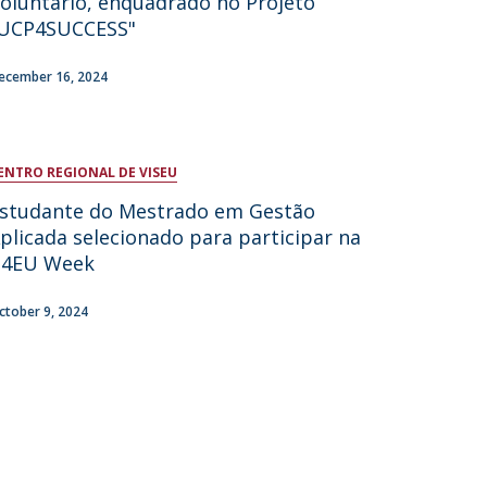
oluntário, enquadrado no Projeto
UCP4SUCCESS"
ontact Directory
ecember 16, 2024
ENTRO REGIONAL DE VISEU
studante do Mestrado em Gestão
plicada selecionado para participar na
T4EU Week
ctober 9, 2024