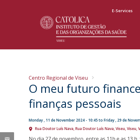
E-Services
Calendário de Candidaturas 2026/2027
Faculty Members
News
Presentation
Message from the Dean
Calendário de Candidaturas para
Research
Events
Centro Regional de Viseu
Presentation
Estudante Internacional 2026/2027
O meu futuro finance
Publications
Scholarships and Awards
Master's Dissertations
Social Responsability
First Cycle Degree in Management
finanças pessoais
Internacionalisation
Curriculum
Internship Office
Faculty
Monday , 11 de November 2024 - 10:45
to
Friday , 29 de Nove
Internacionalisation
Rua Doutor Luís Nava
Rua Doutor Luís Nava
Viseu
Viseu, 
Provas Públicas
Testimonials
No dia 27 de novembro, entre as 11h e as 13 h,