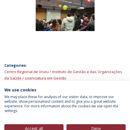
Categories:
Centro Regional de Viseu
Instituto de Gestão e das Organizações
da Saúde
Licenciatura em Gestão
We use cookies
We may place these for analysis of our visitor data, to improve our
website, show personalised content and to give you a great website
experience. For more information about the cookies we use open the
Política de Privacidade
Termos & Condições
settings.
Direitos do Titular dos Dados
Accept all
Deny