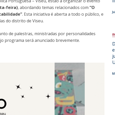
I
ólica Portuguesa – Viseu, estão a organizar o evento
ta-feira)
, abordando temas relacionados com
“O
C
J
abilidade”
. Esta iniciativa é aberta a todo o público, e
s do distrito de Viseu.
unto de palestras, ministradas por personalidades
I
cujo programa será anunciado brevemente.
D
e
j
U
M