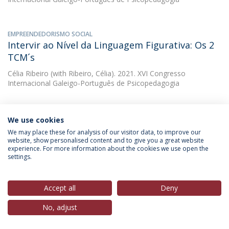
EMPREENDEDORISMO SOCIAL
Intervir ao Nível da Linguagem Figurativa: Os 2
TCM´s
Célia Ribeiro
(with Ribeiro, Célia). 2021. XVI Congresso
Internacional Galeigo-Português de Psicopedagogia
EMPREENDEDORISMO SOCIAL
We use cookies
Liderança dos coordenadores de departamento
We may place these for analysis of our visitor data, to improve our
: estudo realizado num agrupamento da zona
website, show personalised content and to give you a great website
experience. For more information about the cookies we use open the
centro do país
settings.
Célia Ribeiro
(with Pereira, Luís Manuel de Almeida). 2012.
Accept all
Deny
DOWNLOAD AND MORE DETAILS
No, adjust
EMPREENDEDORISMO SOCIAL